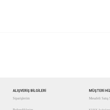
ALIŞVERİŞ BİLGİLERİ
MÜŞTERİ Hİ
Siparişlerim
Mesafeli Satış
Beğendiklerim
KVKK Aydınlatm