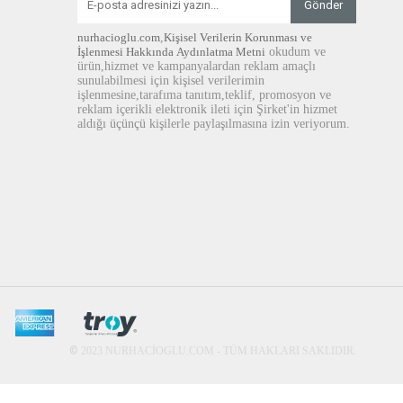
Gönder
nurhacioglu.com
,
Kişisel Verilerin Korunması ve
İşlenmesi Hakkında Aydınlatma Metni
okudum ve
ürün,hizmet ve kampanyalardan reklam amaçlı
sunulabilmesi için kişisel verilerimin
işlenmesine,tarafıma tanıtım,teklif, promosyon ve
reklam içerikli elektronik ileti için Şirket'in hizmet
aldığı üçünçü kişilerle paylaşılmasına izin veriyorum.
©
2023 NURHACİOGLU.COM - TÜM HAKLARI SAKLIDIR.