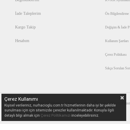
İade Taleplerim
Ön Bilgilendirme
Kargo Takip
Değişim & İade Po
Hesabım
Kullanım Şartları
Çerez Politikası
Sıkça Sorulan Sor
Çerez Kullanımı
Kişisel verileriniz, nurhacioglu.com.tr hizmetlerinin daha iyi bir şekilde
sunulması için için sitemizde çerezler kullanılmaktadır. Konuyla ilgili
Çerez Politikamızı
detaylı bilgi almak için
inceleyebilirsiniz.