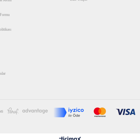
 Formu
litikası
ular