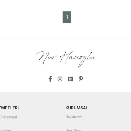
1
ZMETLERİ
KURUMSAL
 Sözleşmesi
Hakkımızda
Bize Ulaşın
a Metni