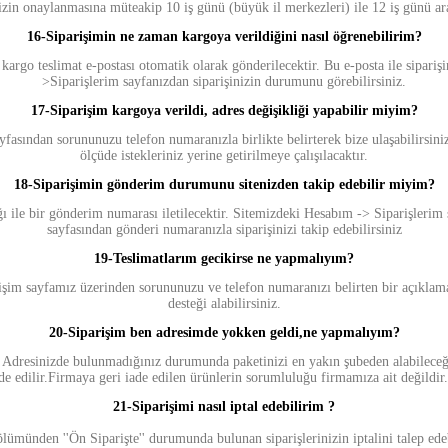
zin onaylanmasına müteakip 10 iş günü (büyük il merkezleri) ile 12 iş günü ar
16-
Siparişimin ne zaman kargoya verildiğini nasıl öğrenebilirim?
 kargo teslimat e-postası otomatik olarak gönderilecektir. Bu e-posta ile sipari
>Siparişlerim sayfanızdan siparişinizin durumunu görebilirsiniz.
17-
Siparişim kargoya verildi, adres değişikliği yapabilir
miyim?
ayfasından sorununuzu telefon numaranızla birlikte belirterek bize ulaşabilirsi
ölçüde istekleriniz yerine getirilmeye çalışılacaktır.
18-
Siparişimin gönderim durumunu sitenizden takip edebilir miyim?
ığı ile bir gönderim numarası iletilecektir. Sitemizdeki Hesabım -> Siparişlerim
sayfasından gönderi numaranızla siparişinizi takip edebilirsiniz
19-
Teslimatlarım gecikirse ne yapmalıyım?
işim sayfamız üzerinden sorununuzu ve telefon numaranızı belirten bir açıklama 
desteği alabilirsiniz.
20-
Siparişim ben adresimde yokken gel
di,ne yapmalıyım?
 Adresinizde bulunmadığınız durumunda paketinizi en yakın şubeden alabileceğini
 edilir.Firmaya geri iade edilen ürünlerin sorumluluğu firmamıza ait değildir.
21-Siparişimi nasıl iptal edebilirim ?
bölümünden ''Ön Siparişte'' durumunda bulunan siparişlerinizin iptalini talep ed