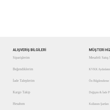
ALIŞVERİŞ BİLGİLERİ
MÜŞTERİ Hİ
Siparişlerim
Mesafeli Satış
Beğendiklerim
KVKK Aydınlatm
İade Taleplerim
Ön Bilgilendirme
Kargo Takip
Değişim & İade Po
Hesabım
Kullanım Şartları