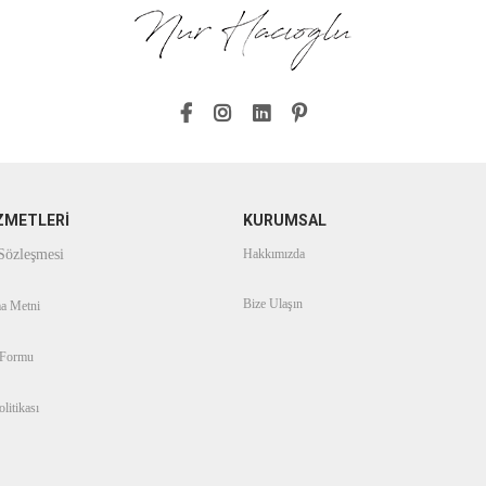
ZMETLERİ
KURUMSAL
 Sözleşmesi
Hakkımızda
Bize Ulaşın
a Metni
 Formu
litikası