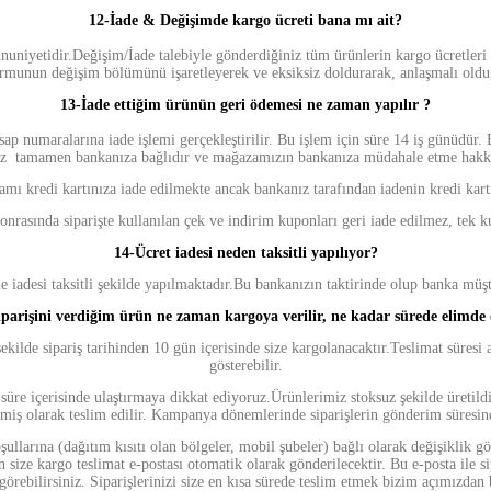
12-İade & Değişimde kargo ücreti bana mı ait?
mnuniyetidir.Değişim/İade talebiyle gönderdiğiniz tüm ürünlerin kargo ücretleri 
formunun değişim bölümünü işaretleyerek ve eksiksiz doldurarak, anlaşmalı olduğ
13-İade ettiğim ürünün geri ödemesi ne zaman yapılır ?
p numaralarına iade işlemi gerçekleştirilir. Bu işlem için süre 14 iş günüdür. 
z tamamen bankanıza bağlıdır ve mağazamızın bankanıza müdahale etme hakkı
amı kredi kartınıza iade edilmekte ancak bankanız tarafından iadenin kredi kartın
sonrasında siparişte kullanılan çek ve indirim kuponları geri iade edilmez, tek ku
14-
Ücret iadesi neden taksitli yapılıyor?
eme iadesi taksitli şekilde yapılmaktadır.Bu bankanızın taktirinde olup banka mü
iparişini verdiğim ürün ne zaman kargoya verilir, ne kadar sürede elimde 
ekilde sipariş tarihinden 10 gün içerisinde size kargolanacaktır.Teslimat süre
gösterebilir.
re içerisinde ulaştırmaya dikkat ediyoruz.Ürünlerimiz stoksuz şekilde üretildi
miş olarak teslim edilir. Kampanya dönemlerinde siparişlerin gönderim süresi
oşullarına (dağıtım kısıtı olan bölgeler, mobil şubeler) bağlı olarak değişiklik 
n size kargo teslimat e-postası otomatik olarak gönderilecektir. Bu e-posta ile 
görebilirsiniz. Siparişlerinizi size en kısa sürede teslim etmek bizim açımızda