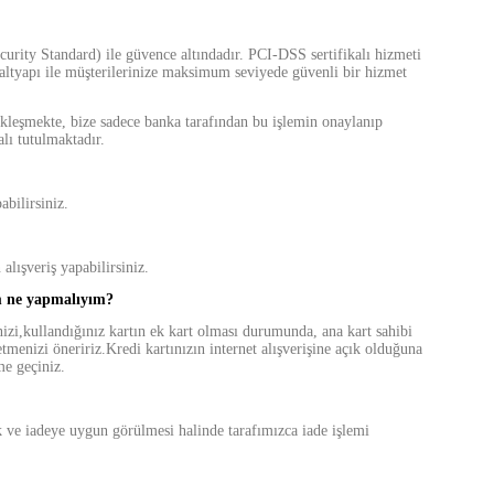
rity Standard) ile güvence altındadır. PCI-DSS sertifikalı hizmeti
r altyapı ile müşterilerinize maksimum seviyede güvenli bir hizmet
ekleşmekte, bize sadece banka tarafından bu işlemin onaylanıp
lı tutulmaktadır.
bilirsiniz.
lışveriş yapabilirsiniz.
m ne yapmalıyım?
ğinizi,kullandığınız kartın ek kart olması durumunda, ana kart sahibi
etmenizi öneririz.Kredi kartınızın internet alışverişine açık olduğuna
me geçiniz.
ek ve iadeye uygun görülmesi halinde tarafımızca iade işlemi