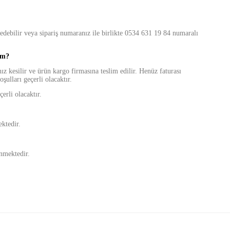
edebilir veya sipariş numaranız ile birlikte
0534 631 19 84
numaralı
im?
z kesilir ve ürün kargo firmasına teslim edilir. Henüz faturası
oşulları geçerli olacaktır.
erli olacaktır.
ektedir.
ünmektedir.