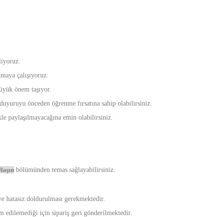
liyoruz.
ımaya çalışıyoruz.
büyük önem taşıyor.
 duyuruyu önceden öğrenme fırsatına sahip olabilirsiniz.
ikle paylaşılmayacağına emin olabilirsiniz.
laşın
bölümünden temas sağlayabilirsiniz.
 ve hatasız doldurulması gerekmektedir.
m edilemediği için sipariş geri gönderilmektedir.