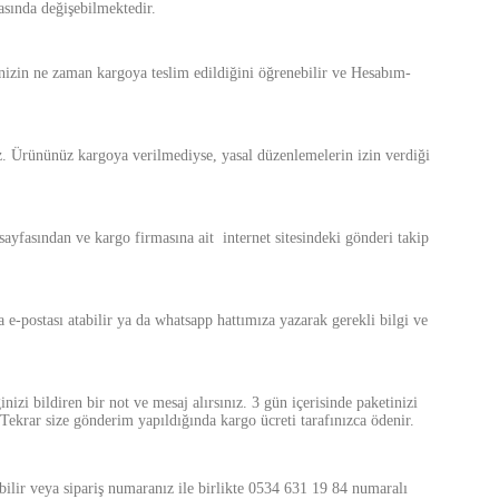
asında değişebilmektedir.
şinizin ne zaman kargoya teslim edildiğini öğrenebilir ve Hesabım-
niz. Ürününüz kargoya verilmediyse, yasal düzenlemelerin izin verdiği
 sayfasından ve kargo firmasına ait internet sitesindeki gönderi takip
e-postası atabilir ya da whatsapp hattımıza yazarak gerekli bilgi ve
zi bildiren bir not ve mesaj alırsınız. 3 gün içerisinde paketinizi
Tekrar size gönderim yapıldığında kargo ücreti tarafınızca ödenir.
ebilir veya sipariş numaranız ile birlikte 0534 631 19 84 numaralı