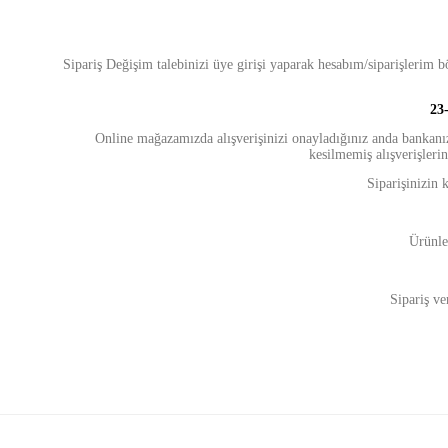
Sipariş Değişim talebinizi üye girişi yaparak hesabım/siparişlerim b
23
Online mağazamızda alışverişinizi onayladığınız anda bankanız 
kesilmemiş alışverişlerini
Siparişinizin 
Ürünler
Sipariş ve