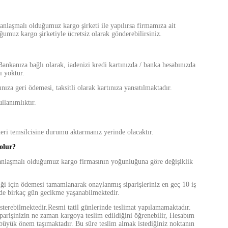
anlaşmalı olduğumuz kargo şirketi ile yapılırsa firmamıza ait
umuz kargo şirketiyle ücretsiz olarak gönderebilirsiniz.
Bankanıza bağlı olarak, iadenizi kredi kartınızda / banka hesabınızda
 yoktur.
ıza geri ödemesi, taksitli olarak kartınıza yansıtılmaktadır.
llanımlıktır.
şteri temsilcisine durumu aktarmanız yerinde olacaktır.
olur?
si anlaşmalı olduğumuz kargo firmasının yoğunluğuna göre değişiklik
ği için ödemesi tamamlanarak onaylanmış siparişleriniz en geç 10 iş
nde birkaç gün gecikme yaşanabilmektedir.
gösterebilmektedir.Resmi tatil günlerinde teslimat yapılamamaktadır.
siparişinizin ne zaman kargoya teslim edildiğini öğrenebilir, Hesabım
n büyük önem taşımaktadır. Bu süre teslim almak istediğiniz noktanın