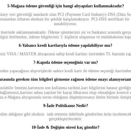
5-
Mağaza ödeme güvenliği için hangi altyapıları kullanmaktadır?
düzey veri güvenliği standardı olan PCI (Payment Card Industry)-DSS (Data Secu
amasından itibaren eksiksiz bir şekilde karşılamaktayız. PCI-DSS sertifikalı bi
sunabiliyoruz.
arı üzerinde saklanmamaktadır. Ödeme işlemleriniz siz ve bankanız arasında gerç
lgisi iletilmekte, ödeme bilgileriniz 3. kişilerin ulaşımına ve müdahalesine kapa
6-
Yabancı kredi kartlarıyla ödeme yapılabiliyor mu?
izi VISA / MASTER altyapısına sahip kredi kartları üzerinden TL bazında yapa
7-
Kapıda ödeme seçeneğiniz var mı?
den yapacağınız alışverişlerde sadece kredi kartı ile ödeme seçeneği üzerinden a
ırasında gereken tüm bilgileri girmeme rağmen ödeme onayı alamıyorsa
ılabilir limitini,kartınızın son kullanma tarihini,kart bilgilerini hatasız girdi
 bağlantınızı,kartınız adına yapılan bir kayıp ihbarının olup olmadığını kontrol 
z.e-Mağaza altyapısında sorun olduğunu düşünüyorsanız lütfen bizimle iletişi
9-İade Politikanız Nedir?
teslim aldığınız gibi eksiksiz iade etmeniz dahilinde gönderilen ürün incelenec
gerçekleştirilecektir.
10-İade & Değişim süresi kaç gündür?