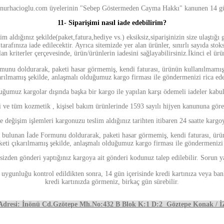
urhacioglu.com üyelerinin "Sebep Göstermeden Cayma Hakkı" kanunen 14 g
11- Siparişimi nasıl iade edebilirim?
lim aldığınız şekilde(paket,fatura,hediye vs.) eksiksiz,siparişinizin size ulaştığı
 tarafınıza iade edilecektir. Ayrıca sitemizde yer alan ürünler, sınırlı sayıda st
n kriterler çerçevesinde, ürün/ürünlerin iadesini sağlayabilirsiniz.İkinci el ür
rmunu doldurarak, paketi hasar görmemiş, kendi faturası, ürünün kullanılmamış h
arılmamış şekilde, anlaşmalı olduğumuz kargo firması ile göndermenizi rica ede
uğumuz kargolar dışında başka bir kargo ile yapılan karşı ödemeli iadeler kabu
 ve tüm kozmetik , kişisel bakım ürünlerinde 1593 sayılı hijyen kanununa göre
e değişim işlemleri kargonuzu teslim aldığınız tarihten itibaren 24 saatte karg
de bulunan İade Formunu doldurarak, paketi hasar görmemiş, kendi faturası, ürün
keti çıkarılmamış şekilde, anlaşmalı olduğumuz kargo firması ile göndermenizi 
 sizden gönderi yaptığınız kargoya ait gönderi kodunuz talep edilebilir. Sorun
na uygunluğu kontrol edildikten sonra, 14 gün içerisinde kredi kartınıza veya ban
kredi kartınızda görmeniz, birkaç gün sürebilir.
 Adresi: İnönü Cd.Gzötepe Mh.No:432 B Blok K:1 D:2 Göztepe Konak / 