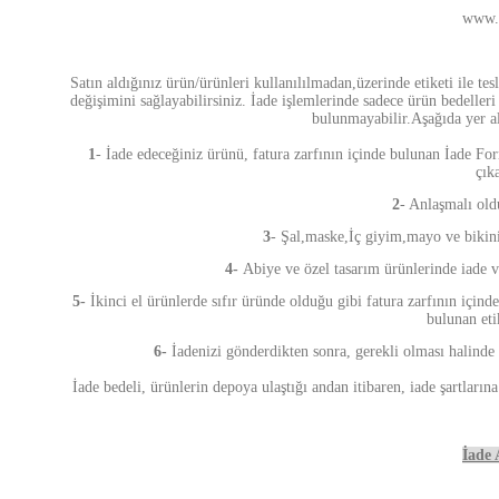
www.n
Satın aldığınız ürün/ürünleri kullanılılmadan,üzerinde etiketi ile tes
değişimini sağlayabilirsiniz. İade işlemlerinde sadece ürün bedelleri
bulunmayabilir.Aşağıda yer ala
1
- İade edeceğiniz ürünü, fatura zarfının içinde bulunan İade Fo
çık
2
- Anlaşmalı old
3
- Şal,maske,İç giyim,mayo ve bikini
4-
Abiye ve özel tasarım ürünlerinde iade v
5-
İkinci el ürünlerde sıfır üründe olduğu gibi
fatura zarfının için
bulunan eti
6-
İadenizi gönderdikten sonra, gerekli olması halinde
İade bedeli, ürünlerin depoya ulaştığı andan itibaren, iade şartları
İade