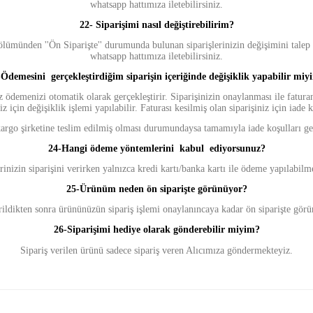
whatsapp hattımıza iletebilirsiniz.
22- Siparişimi nasıl değiştirebilirim?
ölümünden ''Ön Siparişte'' durumunda bulunan siparişlerinizin değişimini talep 
whatsapp hattımıza iletebilirsiniz.
-
Ödemesini gerçekleştirdiğim siparişin içeriğinde değişiklik yapabilir miy
ödemenizi otomatik olarak gerçekleştirir. Siparişinizin onaylanması ile faturanı
z için değişiklik işlemi yapılabilir. Faturası kesilmiş olan siparişiniz için iade k
kargo şirketine teslim edilmiş olması durumundaysa tamamıyla iade koşulları geç
24-Hangi ödeme yöntemlerini kabul ediyorsunuz?
inizin siparişini verirken yalnızca kredi kartı/banka kartı ile ödeme yapılabilm
25-Ürünüm neden ön siparişte görünüyor?
rildikten sonra ürününüzün sipariş işlemi onaylanıncaya kadar ön siparişte gör
26-Siparişimi hediye olarak gönderebilir miyim?
Sipariş verilen ürünü sadece sipariş veren Alıcımıza göndermekteyiz.