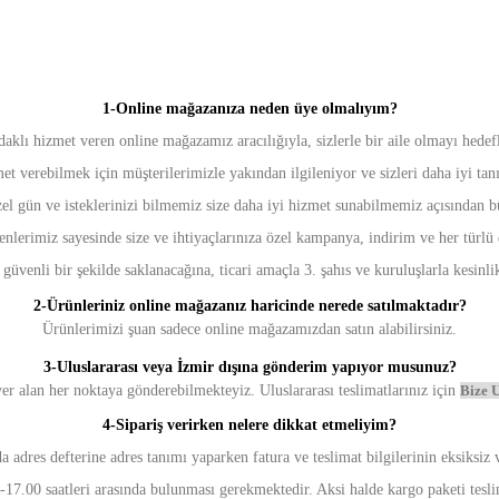
1-
Online mağazanıza neden üye olmalıyım?
daklı hizmet veren online mağazamız aracılığıyla, sizlerle bir aile olmayı hedef
met verebilmek için müşterilerimizle yakından ilgileniyor ve sizleri daha iyi tan
 özel gün ve isteklerinizi bilmemiz size daha iyi hizmet sunabilmemiz açısından 
nlerimiz sayesinde size ve ihtiyaçlarınıza özel kampanya, indirim ve her türlü
güvenli bir şekilde saklanacağına, ticari amaçla 3. şahıs ve kuruluşlarla kesinl
2-Ürünleriniz online mağazanız haricinde nerede satılmaktadır?
Ürünlerimizi şuan sadece online mağazamızdan satın alabilirsiniz.
3-Uluslararası veya İzmir dışına gönderim yapıyor musunuz?
yer alan her noktaya gönderebilmekteyiz. Uluslararası teslimatlarınız için
Bize
U
4-
Sipariş verirken nelere dikkat etmeliyim?
da adres defterine adres tanımı yaparken fatura ve teslimat bilgilerinin eksiksiz
00-17.00 saatleri arasında bulunması gerekmektedir. Aksi halde kargo paketi tesli