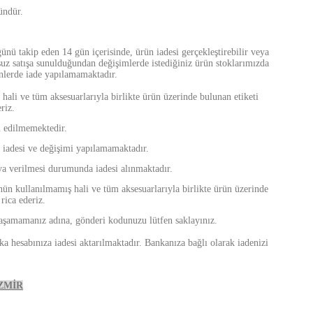
ündür.
 günü takip eden 14 gün içerisinde, ürün iadesi gerçekleştirebilir veya
oksuz satışa sunulduğundan değişimlerde istediğiniz ürün stoklarımızda
ünlerde iade yapılamamaktadır.
ali ve tüm aksesuarlarıyla birlikte ürün üzerinde bulunan etiketi
riz.
l edilmemektedir.
 iadesi ve değişimi yapılamamaktadır.
oya verilmesi durumunda iadesi alınmaktadır.
ün kullanılmamış hali ve tüm aksesuarlarıyla birlikte ürün üzerinde
rica ederiz.
 yaşamamanız adına, gönderi kodunuzu lütfen saklayınız.
ka hesabınıza iadesi aktarılmaktadır. Bankanıza bağlı olarak iadenizi
İZMİR