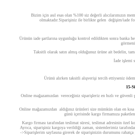
Bizim için asıl esas olan %100 siz değerli alıcılarımızın me
olmaktadır.
Siparişiniz ile birlikte gelen değişim/iade 
Ürünün iade şartlarına uygunluğu kontrol edildikten sonra banka hesa
görmeni
Taksitli olarak satın almış olduğunuz ürüne ait bedelin, tam
İade işlemi 
Ürünü alırken taksitli alışverişi tercih ettiyseniz öd
15-
S
Online mağazamızdan vereceğiniz siparişleriz en hızlı ve güvenli ş
Online mağazamızdan aldığınız ürünleri size mümkün olan en kısa sü
günü içerisinde kargo firmamıza paketlen
Kargo firması tarafından teslimat süresi, teslimat adresinin özel k
Ayrıca, siparişiniz kargoya verildiği zaman, sistemlerimiz tarafında
->Siparişlerim sayfasına girerek de siparişinizin durumunu rahatça 