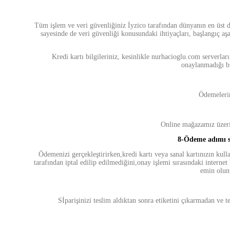
Tüm işlem ve veri güvenliğiniz İyzico tarafından dünyanın en üst 
sayesinde de veri güvenliği konusundaki ihtiyaçları, başlangıç aş
Kredi kartı bilgileriniz, kesinlikle nurhacioglu.com serverl
onaylanmadığı bi
Ödemelerin
Online mağazamız üzerin
8-
Ödeme adımı s
Ödemenizi gerçekleştirirken,kredi kartı veya sanal kartınızın kullan
tarafından iptal edilip edilmediğini,onay işlemi sırasındaki internet
emin olunu
Sİparişinizi teslim aldıktan sonra etiketini çıkarmadan ve 