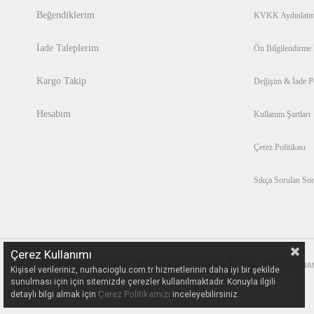
Beğendiklerim
KVKK Aydınlatm
İade Taleplerim
Ön Bilgilendirme
Kargo Takip
Değişim & İade Po
Hesabım
Kullanım Şartları
Çerez Politikası
Sıkça Sorulan Sor
Çerez Kullanımı
Kişisel verileriniz, nurhacioglu.com.tr hizmetlerinin daha iyi bir şekilde
sunulması için için sitemizde çerezler kullanılmaktadır. Konuyla ilgili
Çerez Politikamızı
detaylı bilgi almak için
inceleyebilirsiniz.