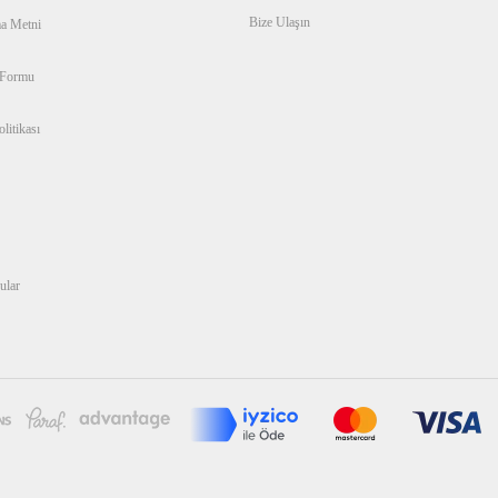
Bize Ulaşın
a Metni
 Formu
litikası
ular