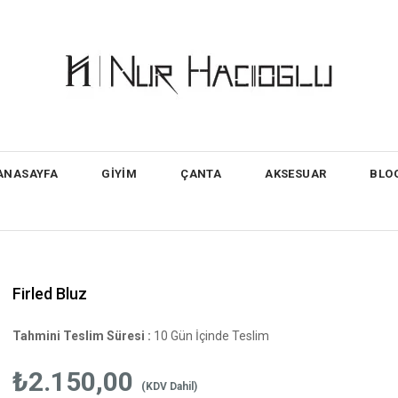
ANASAYFA
GİYİM
ÇANTA
AKSESUAR
BLO
Firled Bluz
Tahmini Teslim Süresi
:
10 Gün İçinde Teslim
₺2.150,00
(KDV Dahil)